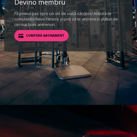
Devino membru
Fă primul pas spre un stil de viață sănătos! Alătură-te
comunității Revo Fitness și poți să te antrenezi alături de
cei mai buni antrenori.
CUMPĂRĂ ABONAMENT