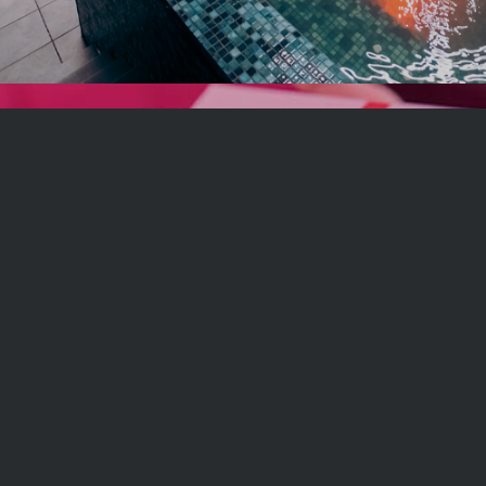
Carduri cadou
O viață sănătoasă este cel mai frumos cadou! Cumpără un
card cadou pentru cineva drag.
CUMPĂRĂ CARD CADOU